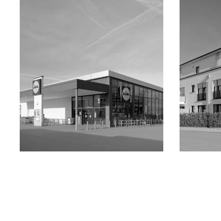
?>
?>