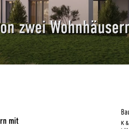
von zwei Wohnhäuser
Ba
rn mit
K &