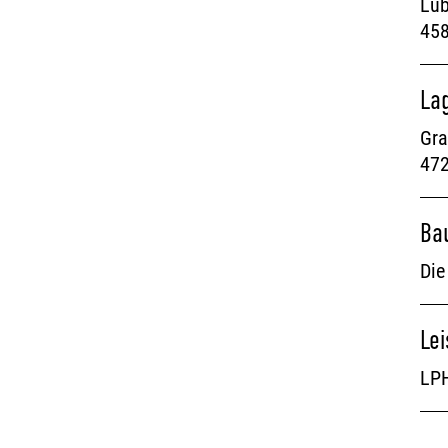
Lüb
458
La
Gra
472
Ba
Die
Le
LPH