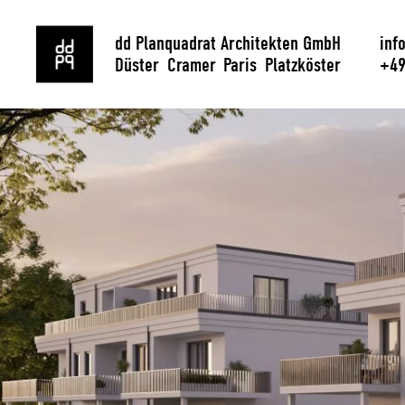
Neubau
Wohnungsbau
dd Planquadrat Architekten GmbH
inf
Düster Cramer Paris Platzköster
+49