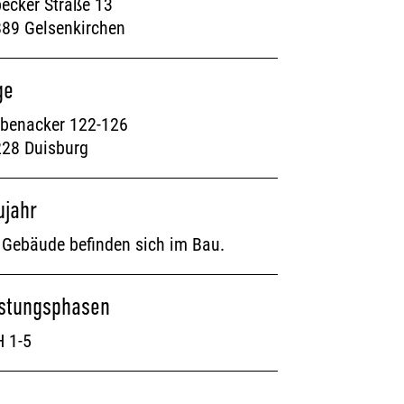
ecker Straße 13
89 Gelsenkirchen
ge
benacker 122-126
28 Duisburg
ujahr
 Gebäude befinden sich im Bau.
istungsphasen
 1-5